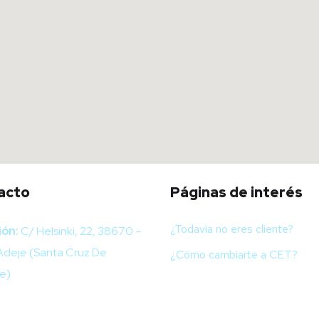
acto
Páginas de interés
¿Todavia no eres cliente?
ión:
C/ Helsinki, 22, 38670 –
Adeje (Santa Cruz De
¿Cómo cambiarte a CET?
e)